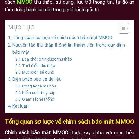
cách
MMOO
thu thập, sử dụng, lưu trữ thông tin, từ đó an
tâm đồng hành lâu dài trong quá trình giải trí.
MỤC LỤC
Tổng quan sơ lược về chính sách bảo mật MMOO
Nguyên tắc thu thập thông tin thành viên trong quy định
bảo mật
Loại thông tin được thu thập
Thời điểm thu thập
Mục đích sử dụng
Biện pháp bảo vệ dữ liệu
Công nghệ mã hóa
Kiểm soát truy cập
Giám sát hệ thống
Kết luận
Tổng quan sơ lược về chính sách bảo mật MMOO
Chính sách bảo mật MMOO
được xây dựng với mục tiêu