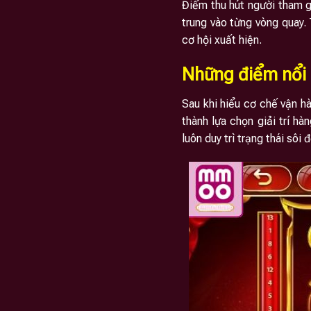
Điểm thu hút người tham g
trung vào từng vòng quay.
cơ hội xuất hiện.
Những điểm nổi 
Sau khi hiểu cơ chế vận h
thành lựa chọn giải trí hà
luôn duy trì trạng thái sôi