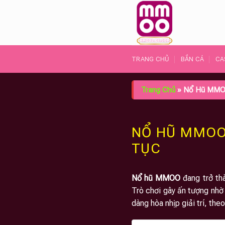
Skip
to
content
TRANG CHỦ
BẮN CÁ
CA
Trang Chủ
»
Nổ Hũ MMOO
NỔ HŨ MMOO 
TỤC
Nổ hũ MMOO
đang trở thà
Trò chơi gây ấn tượng nhờ
dàng hòa nhịp giải trí, th