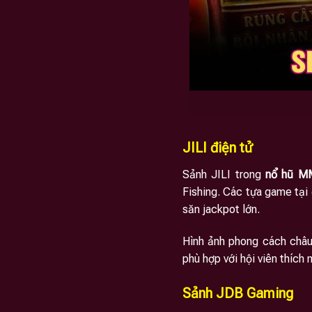
JILI điện tử
Sảnh JILI trong
nổ hũ 
Fishing. Các tựa game tại 
săn jackpot lớn.
Hình ảnh phong cách châu 
phù hợp với hội viên thích 
Sảnh JDB Gaming