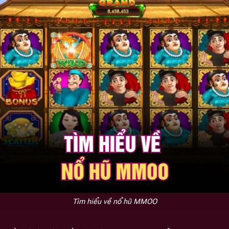
Tìm hiểu về nổ hũ MMOO