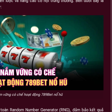
iến lược và nâng cao cơ hội trúng thưởng. Bên dưới đây là
:
 vững có chế hoạt động 789Bet nổ hũ
t toán Random Number Generator (RNG), đảm bảo kết quả