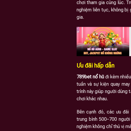
chơi tham gia cùng lúc. Tr
nghiệm liên tục, không bị
gia.
Ưu đãi hấp dẫn
789bet nổ hũ
đi kèm nhiều
tuần và sự kiện quay may
trình này giúp người dùng 
chơi khác nhau.
Bên cạnh đó, các ưu đãi 
trung bình 500–700 người 
nghiệm không chỉ thú vị mà