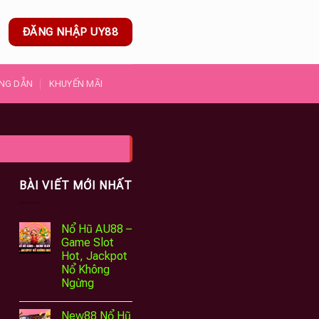
ĐĂNG NHẬP UY88
NG DẪN
KHUYẾN MÃI
BÀI VIẾT MỚI NHẤT
Nổ Hũ AU88 –
Game Slot
Hot, Jackpot
Nổ Không
Ngừng
New88 Nổ Hũ