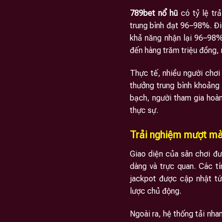
789bet nổ hũ
có tỷ lệ trả
trung bình đạt 96–98%. Đi
khả năng nhận lại 96–98% 
đến hàng trăm triệu đồng, 
Thực tế, nhiều người chơi 
thưởng trung bình khoảng
bạch, người tham gia hoàn
thực sự.
Trải nghiệm mượt m
Giao diện của sân chơi đượ
dàng và trực quan. Các tí
jackpot được cập nhật tức 
lược chủ động.
Ngoài ra, hệ thống tải nha