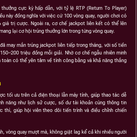
 thưởng cực kỳ hấp dẫn, với tỷ lệ RTP (Return To Player)
ều này đồng nghĩa với việc cứ 100 vòng quay, người chơi có
giá trị cược. Ngoài ra, cơ chế jackpot liên kết có thể lên
mang lại cơ hội trúng thưởng lớn trong từng vòng quay.
đã may mắn trúng jackpot liên tiếp trong tháng, với số tiền
 150–200 triệu đồng mỗi giải. Nhờ cơ chế ngẫu nhiên minh
 toàn có thể yên tâm về tính công bằng và khả năng thắng
à
c tối ưu trên cả điện thoại lẫn máy tính, giúp thao tác dễ
nh năng như lịch sử cược, số dư tài khoản cùng thông tin
thì, giúp hội viên theo dõi tiến trình và điều chỉnh chiến
nh, vòng quay mượt mà, không giật lag kể cả khi nhiều người