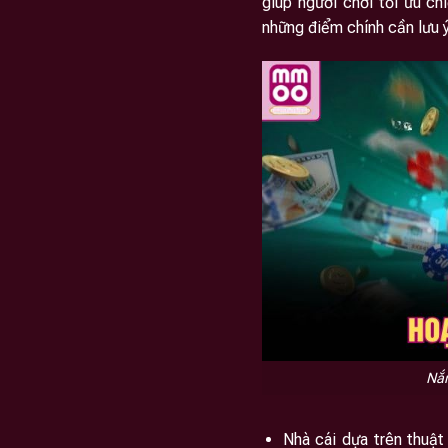
giúp người chơi tối ưu ch
những điểm chính cần lưu ý
Nắm
Nhà cái dựa trên thuậ