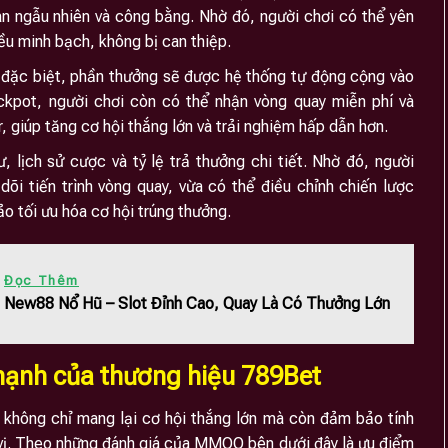
n ngẫu nhiên và công bằng. Nhờ đó, người chơi có thể yên
ều minh bạch, không bị can thiệp.
 đặc biệt, phần thưởng sẽ được hệ thống tự động cộng vào
ackpot, người chơi còn có thể nhận vòng quay miễn phí và
, giúp tăng cơ hội thắng lớn và trải nghiệm hấp dẫn hơn.
, lịch sử cược và tỷ lệ trả thưởng chi tiết. Nhờ đó, người
dõi tiến trình vòng quay, vừa có thể điều chỉnh chiến lược
o tối ưu hóa cơ hội trúng thưởng.
Đọc Thêm
New88 Nổ Hũ – Slot Đỉnh Cao, Quay Là Có Thưởng Lớn
ạnh của thương hiệu 789Bet
không chỉ mang lại cơ hội thắng lớn mà còn đảm bảo tính
 vị. Theo những đánh giá của MMOO bên dưới đây là ưu điểm