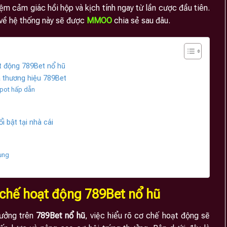
iệm cảm giác hồi hộp và kịch tính ngay từ lần cược đầu tiên.
 về hệ thống này sẽ được
MMOO
chia sẻ sau đâu.
t động 789Bet nổ hũ
 thương hiệu 789Bet
kpot hấp dẫn
i bật tại nhà cái
ụng
 chế hoạt động 789Bet nổ hũ
hưởng trên
789Bet nổ hũ
, việc hiểu rõ cơ chế hoạt động sẽ